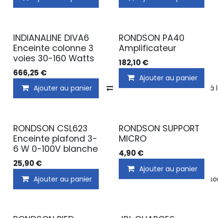
INDIANALINE DIVA6
RONDSON PA40
Enceinte colonne 3
Amplificateur
voies 30-160 Watts
182,10
€
666,25
€
Ajouter au panier
Ajouter au panier
Comparer
Ajouter à 
RONDSON CSL623
RONDSON SUPPORT
Enceinte plafond 3-
MICRO
6 W 0-100V blanche
4,90
€
25,90
€
Ajouter au panier
Ajouter au panier
Ajouter à la liste de s