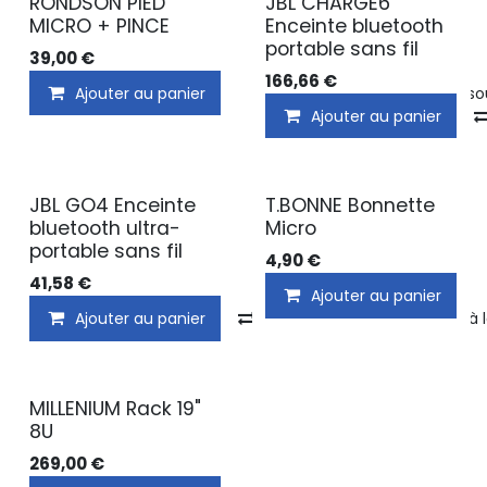
RONDSON PIED
JBL CHARGE6
MICRO + PINCE
Enceinte bluetooth
portable sans fil
39,00
€
166,66
€
Ajouter au panier
Ajouter à la liste de s
Ajouter au panier
JBL GO4 Enceinte
T.BONNE Bonnette
bluetooth ultra-
Micro
portable sans fil
4,90
€
41,58
€
Ajouter au panier
Ajouter au panier
Comparer
Ajouter à 
MILLENIUM Rack 19"
8U
269,00
€