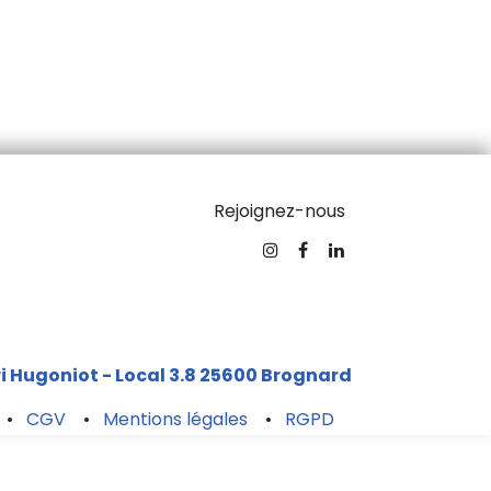
Rejoignez-nous
ri Hugoniot - Local 3.8 25600 Brogna​rd
•
CGV
•
Mentions légales
•
RGPD