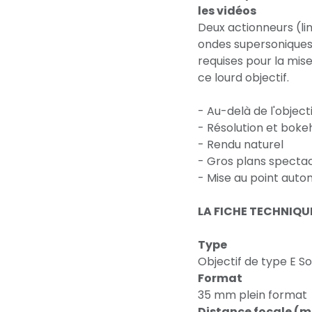
les vidéos
Deux actionneurs (l
ondes supersoniques) 
requises pour la mis
ce lourd objectif.
- Au-delà de l'object
- Résolution et boke
- Rendu naturel
- Gros plans spectac
- Mise au point auto
LA FICHE TECHNIQU
Type
Objectif de type E S
Format
35 mm plein format
Distance focale (