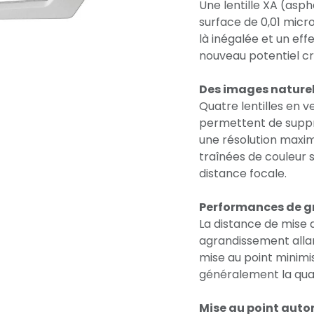
Une lentille XA (asp
surface de 0,01 micro
là inégalée et un ef
nouveau potentiel cré
Des images naturel
Quatre lentilles en v
permettent de suppr
une résolution maxim
traînées de couleur s
distance focale.
Performances de g
La distance de mise 
agrandissement allan
mise au point minimise
généralement la qual
Mise au point auto