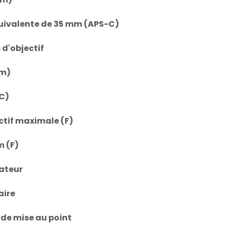
uivalente de 35 mm (APS-C)
 d'objectif
mm)
C)
ctif maximale (F)
 (F)
rateur
aire
de mise au point