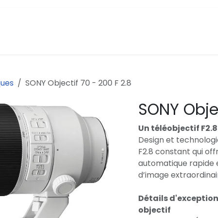
Accueil
Boutique
Contact
ques
SONY Objectif 70 - 200 F 2.8
SONY Objec
Un téléobjectif F2
Design et technologi
F2.8 constant qui off
automatique rapide e
d’image extraordinai
Détails d'exception
objectif