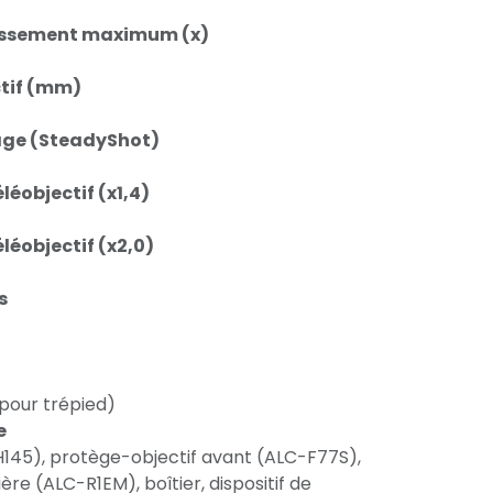
issement maximum (x)
ctif (mm)
age (SteadyShot)
léobjectif (x1,4)
léobjectif (x2,0)
s
 pour trépied)
e
H145), protège-objectif avant (ALC-F77S),
ère (ALC-R1EM), boîtier, dispositif de