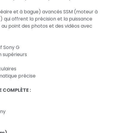
inéaire et à bague) avancés SSM (moteur à
qui offrent la précision et la puissance
e au point des photos et des vidéos avec
if Sony G
h supérieurs
ulaires
matique précise
E COMPLÈTE :
ony
mm)