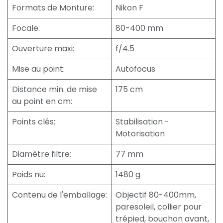
Formats de Monture
:
Nikon F
Focale
:
80-400 mm
Ouverture maxi
:
f/4.5
Mise au point
:
Autofocus
Distance min. de mise
175 cm
au point en cm
:
Points clés
:
Stabilisation -
Motorisation
Diamètre filtre
:
77 mm
Poids nu
:
1480 g
Contenu de l'emballage
:
Objectif 80-400mm,
paresoleil, collier pour
trépied, bouchon avant,