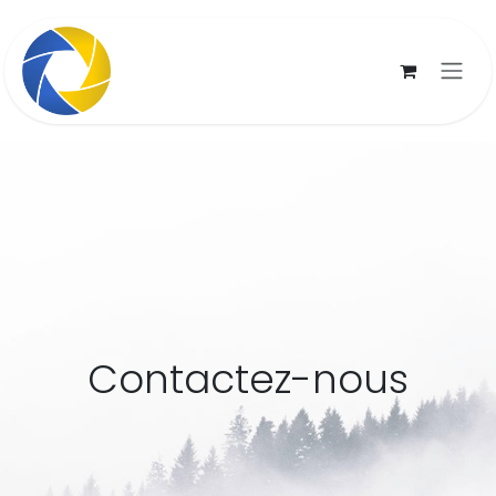
Se rendre au contenu
Contactez-nous