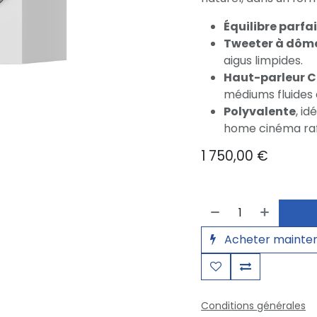
Équilibre parfai
Tweeter à dôm
aigus limpides.
Haut-parleur 
médiums fluides 
Polyvalente
, i
home cinéma raf
1 750,00
€
Acheter mainte
Conditions générales