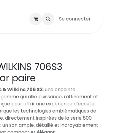
Se connecter
ILKINS 706S3
ar paire
 & Wilkins 706 S3
, une enceinte
 gamme qui allie puissance, raffinement et
nçue pour offrir une expérience d’écoute
arque les technologies emblématiques de
e, directement inspirées de la série 800
 : un son ample, détaillé et incroyablement
mat compact et élégant.