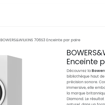
Accueil
Boutique
Contact
BOWERS&WILKINS 706S3 Enceinte par paire
BOWERS&W
Enceinte p
Découvrez la
Bowers
bibliothèque haut de
précision sonore. Co
immersive, elle emb
la marque britanniqu
Diamond. Le résultat
naturel, dans un for